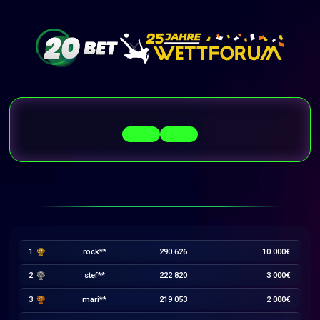
1
rock**
290 626
10 000€
2
stef**
222 820
3 000€
3
mari**
219 053
2 000€