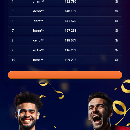
4
dham**
182 710
$i
5
denn**
148 169
$i
6
ders**
147 576
$i
7
hann**
127 288
$i
8
ceng**
118 571
$i
9
m.ko**
116 251
$i
10
nena**
109 202
$i